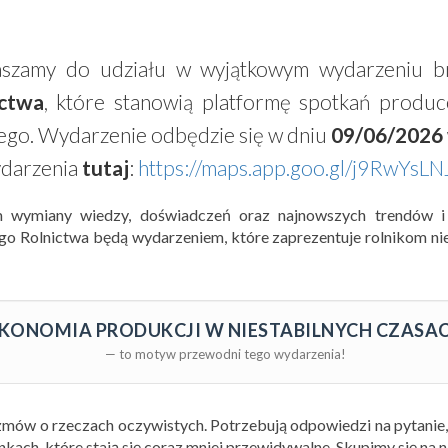
raszamy do udziału w wyjątkowym wydarzeniu
ctwa
, które stanowią platformę spotkań produ
zego. Wydarzenie odbędzie się w dniu
09/06/2026 
ydarzenia
tutaj
:
https://maps.app.goo.gl/j9RwYsL
m wymiany wiedzy, doświadczeń oraz najnowszych trendów i
go Rolnictwa będą wydarzeniem, które zaprezentuje rolnikom nie 
KONOMIA PRODUKCJI W NIESTABILNYCH CZASA
— to motyw przewodni tego wydarzenia!
rozmów o rzeczach oczywistych. Potrzebują odpowiedzi na pytanie
nkach, które stają się coraz mniej przewidywalne. Skupimy się na