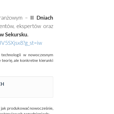
 branżowym –
II Dniach
centów, ekspertów oraz
w Sekursku.
NJV5SXjsx8?g_st=iw
 technologii w nowoczesnym
teorię, ale konkretne kierunki
CH
, jak produkować nowocześnie,
 następujących zagadnieniach: