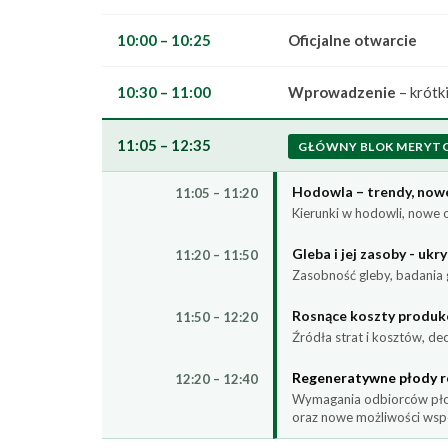
10:00 – 10:25
Oficjalne otwarcie
10:30 – 11:00
Wprowadzenie
– krótk
11:05 – 12:35
GŁÓWNY BLOK MERYT
Hodowla – trendy, nowe
11:05 – 11:20
Kierunki w hodowli, nowe 
Gleba i jej zasoby - ukr
11:20 – 11:50
Zasobność gleby, badania 
Rosnące koszty produkc
11:50 – 12:20
Źródła strat i kosztów, de
Regeneratywne płody r
12:20 – 12:40
Wymagania odbiorców płod
oraz nowe możliwości wsp