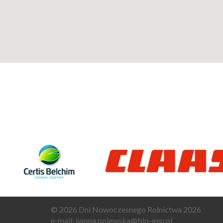
© 2026 Dni Nowoczesnego Rolnictwa 2026
e-mail: iwona.polewska@bio-gen.pl