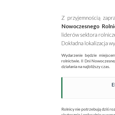
Z przyjemnością zap
Nowoczesnego Rolni
liderów sektora rolnic
Dokładna lokalizacja w
Wydarzenie będzie miejsce
rolnictwie. II Dni Nowoczesne
działania na najbliższy czas.
E
Rolnicy nie potrzebują dziś 
skutecznie i opłacalnie w waru