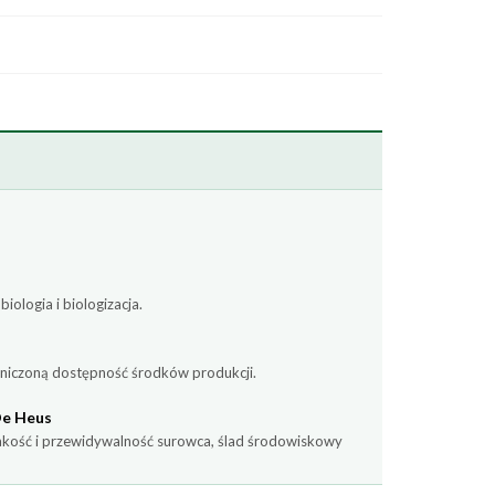
ologia i biologizacja.
raniczoną dostępność środków produkcji.
De Heus
akość i przewidywalność surowca, ślad środowiskowy