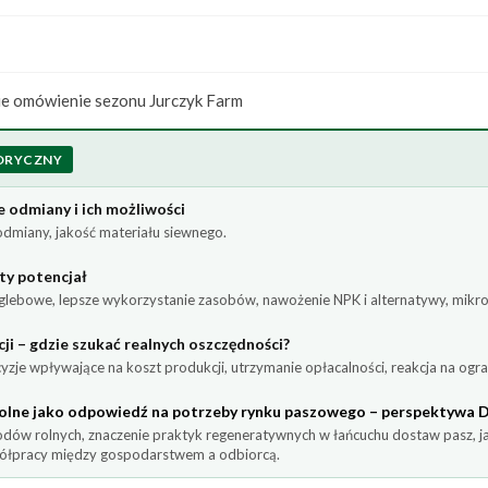
ie omówienie sezonu Jurczyk Farm
ORYCZNY
 odmiany i ich możliwości
odmiany, jakość materiału siewnego.
yty potencjał
glebowe, lepsze wykorzystanie zasobów, nawożenie NPK i alternatywy, mikrobi
ji – gdzie szukać realnych oszczędności?
cyzje wpływające na koszt produkcji, utrzymanie opłacalności, reakcja na og
olne jako odpowiedź na potrzeby rynku paszowego – perspektywa 
ów rolnych, znaczenie praktyk regeneratywnych w łańcuchu dostaw pasz, j
ółpracy między gospodarstwem a odbiorcą.